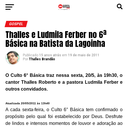
GOSPEL
Thalles e Ludmila Ferber no 6ª
Básica na Batista da Lagoinha
Publicado
15 anos atrás
em
19 de maio de 2011
Por
Thalles Brandão
O Culto 6° Básica traz n
essa sexta, 20/5, às 19h30, o
cantor Thalles Roberto e a pastora Ludmila Ferber e
outros convidados.
Atualizada 20/05/2011 às 13h40
A cada sexta-feira, o Culto 6° Básica tem confirmado o
propósito pelo qual foi estabelecido por Deus.
Desfrute
de lindos e intensos momentos de louvor e adoração ao