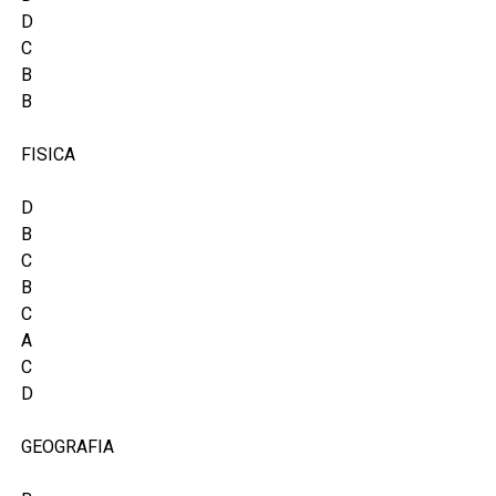
D
C
B
B
FISICA
D
B
C
B
C
A
C
D
GEOGRAFIA