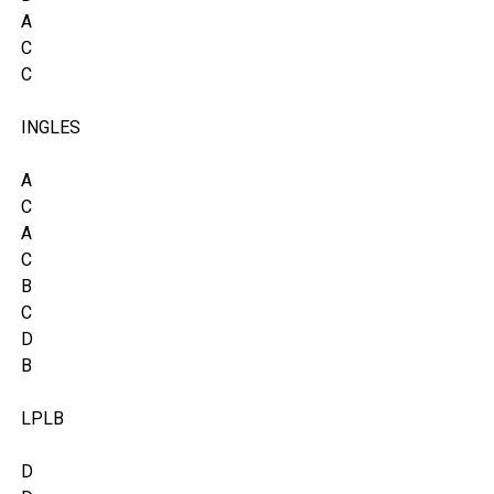
A
C
C
INGLES
A
C
A
C
B
C
D
B
LPLB
D