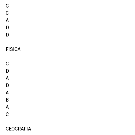
C
C
A
D
D
FISICA
C
D
A
D
A
B
A
C
GEOGRAFIA