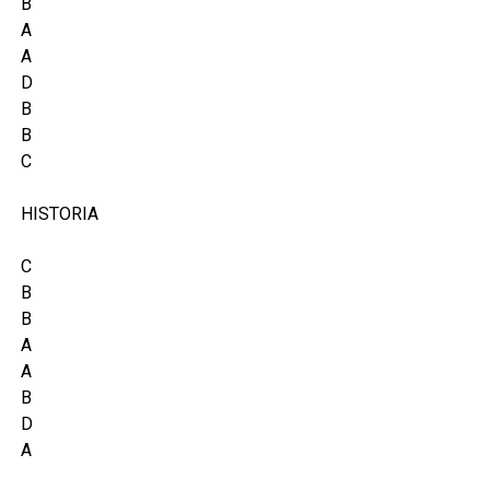
B
A
A
D
B
B
C
HISTORIA
C
B
B
A
A
B
D
A