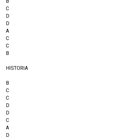
B
C
D
D
A
C
C
B
HISTORIA
B
C
C
D
D
C
A
D