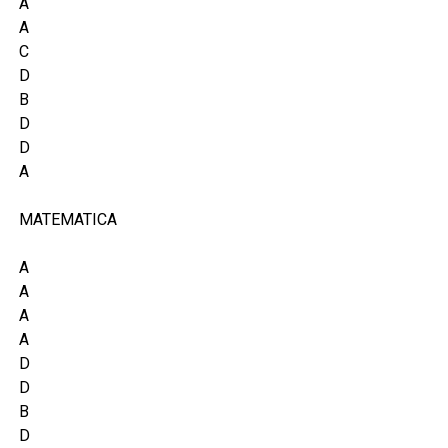
A
A
C
D
B
D
D
A
MATEMATICA
A
A
A
A
D
D
B
D