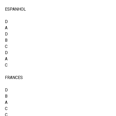
ESPANHOL
D
A
D
B
C
D
A
C
FRANCES
D
B
A
C
C