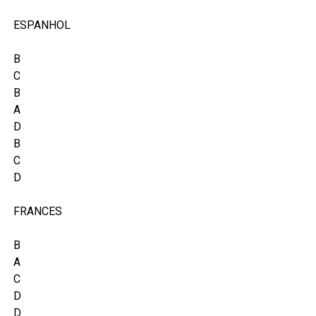
ESPANHOL
B
C
B
A
D
B
C
D
FRANCES
B
A
C
D
D