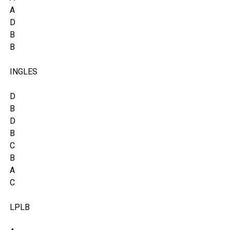
A
D
B
B
INGLES
D
B
D
B
C
B
A
C
LPLB