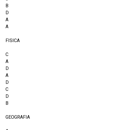
B
D
A
A
FISICA
C
A
D
A
D
C
D
B
GEOGRAFIA