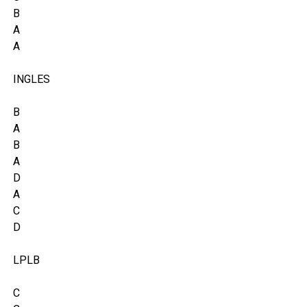
B
A
A
INGLES
B
A
B
A
D
A
C
D
LPLB
C