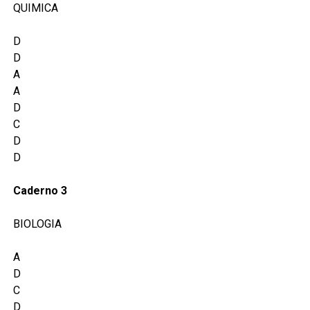
QUIMICA
D
D
A
A
D
C
D
D
Caderno 3
BIOLOGIA
A
D
C
D