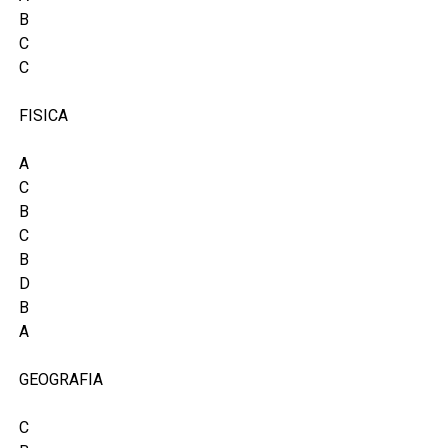
B
C
C
FISICA
A
C
B
C
B
D
B
A
GEOGRAFIA
C