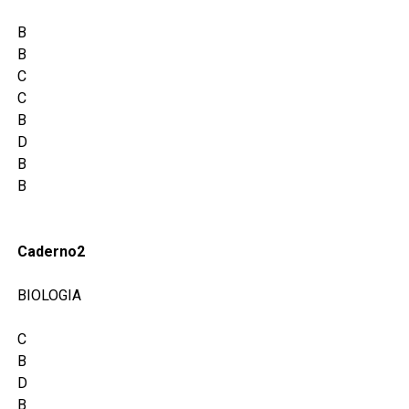
B
B
C
C
B
D
B
B
Caderno2
BIOLOGIA
C
B
D
B