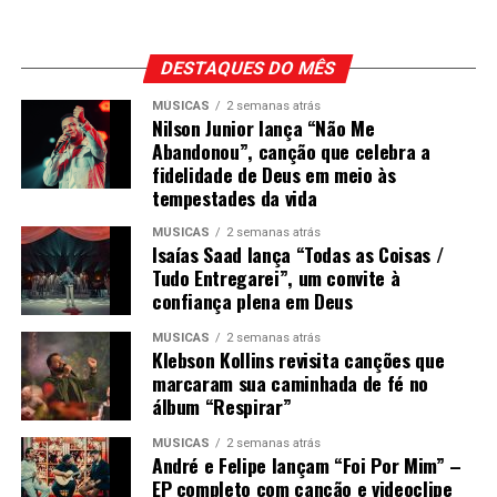
DESTAQUES DO MÊS
MÚSICAS
2 semanas atrás
Nilson Junior lança “Não Me
Abandonou”, canção que celebra a
fidelidade de Deus em meio às
tempestades da vida
MÚSICAS
2 semanas atrás
Isaías Saad lança “Todas as Coisas /
Tudo Entregarei”, um convite à
confiança plena em Deus
MÚSICAS
2 semanas atrás
Klebson Kollins revisita canções que
marcaram sua caminhada de fé no
álbum “Respirar”
MÚSICAS
2 semanas atrás
André e Felipe lançam “Foi Por Mim” –
EP completo com canção e videoclipe