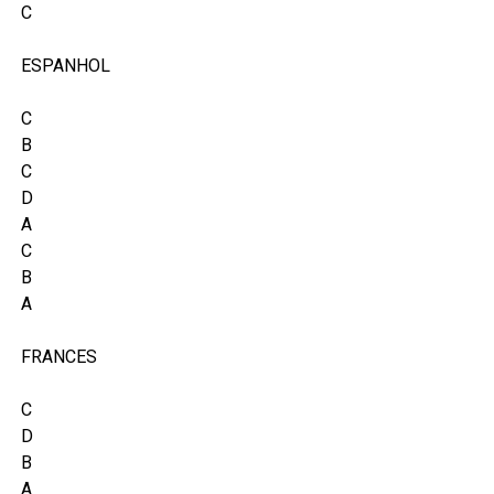
C
ESPANHOL
C
B
C
D
A
C
B
A
FRANCES
C
D
B
A