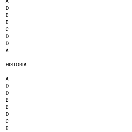
A
D
B
B
C
D
D
A
HISTORIA
A
D
D
B
B
D
C
B