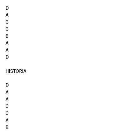
D
A
C
C
B
A
A
D
HISTORIA
D
A
A
C
C
A
B