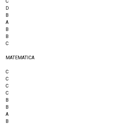
C
D
B
A
B
B
C
MATEMATICA
C
C
C
C
B
B
A
B