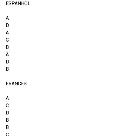
ESPANHOL
A
D
A
C
B
A
D
B
FRANCES
A
C
D
B
B
C