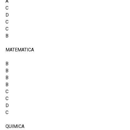
A
C
D
C
C
B
MATEMATICA
B
B
B
B
C
C
D
C
QUIMICA