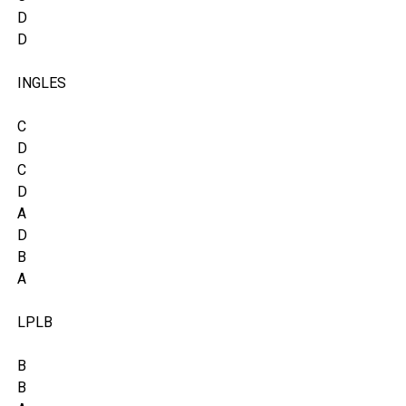
D
D
INGLES
C
D
C
D
A
D
B
A
LPLB
B
B