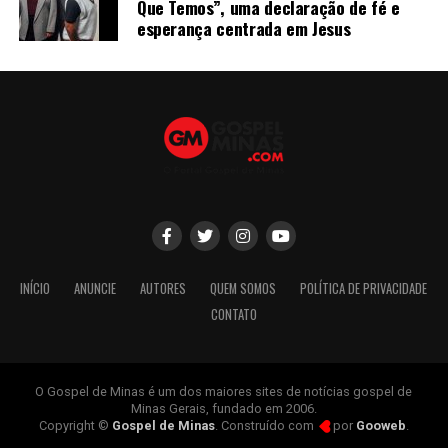
Que Temos”, uma declaração de fé e
esperança centrada em Jesus
INÍCIO
ANUNCIE
AUTORES
QUEM SOMOS
POLÍTICA DE PRIVACIDADE
CONTATO
O Gospel de Minas é um dos maiores sites de notícias gospel de
Minas Gerais, fundado em 2006.
Copyright ©
Gospel de Minas
. Construído com
por
Gooweb
.