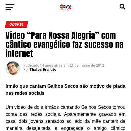
GOSPEL
Vídeo “Para Nossa Alegria” com
cântico evangélico faz sucesso na
internet
Publicado
14 anos atrás
em
21 de março de 2012
Por
Thalles Brandão
Irmão que cantam Galhos Secos são motivo de piada
nas redes sociais
U
m vídeo de dois irmãos cantando Galhos Secos tomou
conta das redes sociais. Aparentemente gravado em
casa, dois jovens sentados ao lado da mãe cantam de
maneira desajeitada e engraçada o antigo cântico