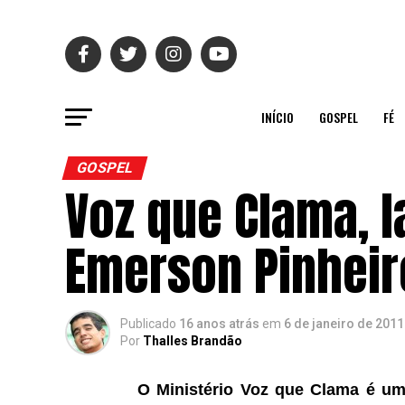
INÍCIO
GOSPEL
FÉ
GOSPEL
Voz que Clama, l
Emerson Pinheir
Publicado
16 anos atrás
em
6 de janeiro de 2011
Por
Thalles Brandão
O Ministério Voz que Clama é uma