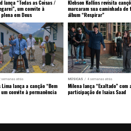
ad lança “Todas as Coisas /
Klebson Kollins revisita canç
egarei”, um convite à
marcaram sua caminhada de 
 plena em Deus
álbum “Respirar”
2 semanas atrás
MÚSICAS
4 semanas atrás
 Lima lança a canção “Bem
Milena lança “Exaltado” com 
, um convite à permanência
participação de Isaias Saad