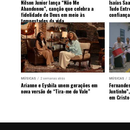
Nilson Junior lança “Não Me
Isaías Sa
Abandonou”, canção que celebra a
Tudo Entr
fidelidade de Deus em meio às
confiança
tempestades da vida
MÚSICAS
2 semanas atrás
MÚSICAS
Arianne e Eyshila unem gerações em
Fernandes
nova versão de “Tira-me do Vale”
Juntinho”
em Cristo