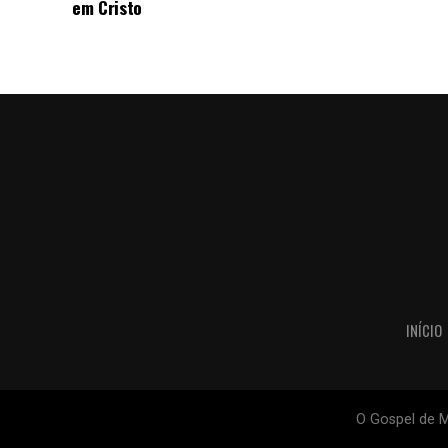
em Cristo
INÍCIO
O Gospel de M