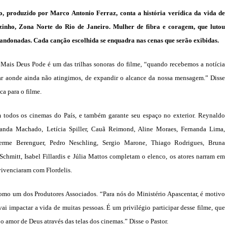
produzido por Marco Antonio Ferraz, conta a história verídica da vida de
inho, Zona Norte do Rio de Janeiro. Mulher de fibra e coragem, que lutou
andonadas. Cada canção escolhida se enquadra nas cenas que serão exibidas.
Mais Deus Pode é um das trilhas sonoras do filme, “quando recebemos a notícia
gar aonde ainda não atingimos, de expandir o alcance da nossa mensagem.” Disse
ca para o filme.
todos os cinemas do País, e também garante seu espaço no exterior. Reynaldo
rnanda Machado, Letícia Spiller, Cauã Reimond, Aline Moraes, Fernanda Lima,
erme Berenguer, Pedro Neschling, Sergio Marone, Thiago Rodrigues, Bruna
Schmitt, Isabel Fillardis e Júlia Mattos completam o elenco, os atores narram em
vivenciaram com Flordelis.
omo um dos Produtores Associados. “Para nós do Ministério Apascentar, é motivo
ai impactar a vida de muitas pessoas. É um privilégio participar desse filme, que
 amor de Deus através das telas dos cinemas.” Disse o Pastor.