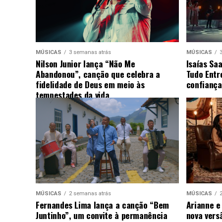
MÚSICAS
3 semanas atrás
MÚSICAS
Nilson Junior lança “Não Me
Isaías Sa
Abandonou”, canção que celebra a
Tudo Entr
fidelidade de Deus em meio às
confiança
tempestades da vida
MÚSICAS
2 semanas atrás
MÚSICAS
Fernandes Lima lança a canção “Bem
Arianne e
Juntinho”, um convite à permanência
nova vers