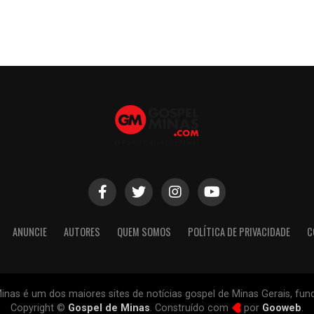
ANUNCIE
AUTORES
QUEM SOMOS
POLÍTICA DE PRIVACIDADE
C
inas é um dos maiores sites de notícias gospel de Minas Gerais, fu
Copyright ©
Gospel de Minas
. Construído com
por
Gooweb
.