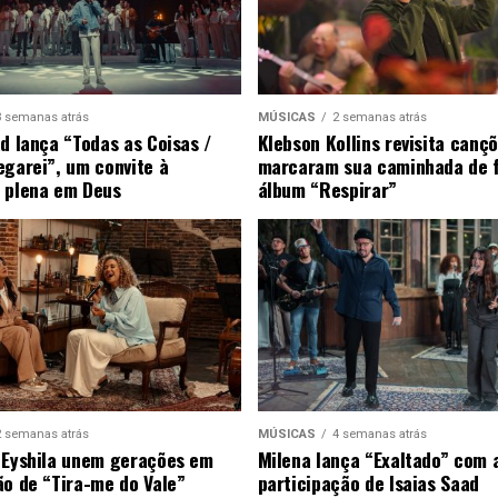
3 semanas atrás
MÚSICAS
2 semanas atrás
ad lança “Todas as Coisas /
Klebson Kollins revisita canç
egarei”, um convite à
marcaram sua caminhada de 
 plena em Deus
álbum “Respirar”
2 semanas atrás
MÚSICAS
4 semanas atrás
 Eyshila unem gerações em
Milena lança “Exaltado” com 
ão de “Tira-me do Vale”
participação de Isaias Saad