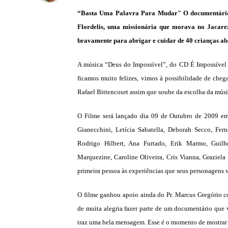
“Basta Uma Palavra Para Mudar" O documentário, 
Flordelis, uma missionária que morava no Jacarez
bravamente para abrigar e cuidar de 40 crianças ab
A música “Deus do Impossível”, do CD É Impossível 
ficamos muito felizes, vimos à possibilidade de che
Rafael Bittencourt assim que soube da escolha da músi
O Filme será lançado dia 09 de Outubro de 2009 em 
Gianecchini, Letícia Sabatella, Deborah Secco, Fe
Rodrigo Hilbert, Ana Furtado, Erik Marmo, Guilh
Marquezine, Caroline Oliveira, Cris Vianna, Graziela 
primeira pessoa às experiências que seus personagens 
O filme ganhou apoio ainda do Pr. Marcus Gregório c
de muita alegria fazer parte de um documentário que v
traz uma bela mensagem. Esse é o momento de mostrar o