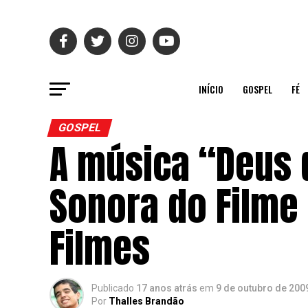
INÍCIO
GOSPEL
FÉ
GOSPEL
A música “Deus d
Sonora do Filme
Filmes
Publicado
17 anos atrás
em
9 de outubro de 200
Por
Thalles Brandão