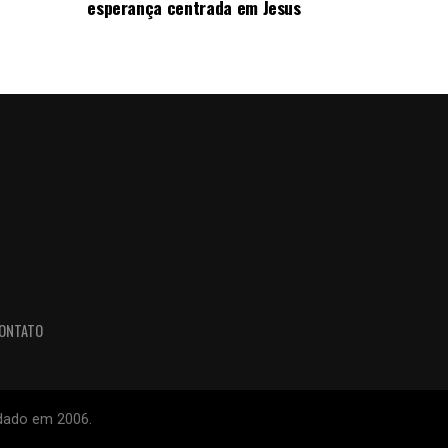
esperança centrada em Jesus
ONTATO
ndado em 2006.