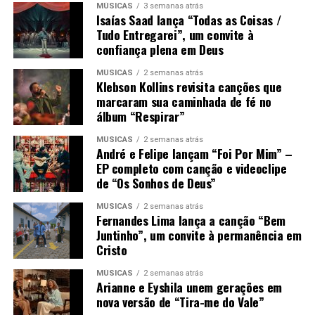
MÚSICAS
3 semanas atrás
Isaías Saad lança “Todas as Coisas /
Tudo Entregarei”, um convite à
confiança plena em Deus
MÚSICAS
2 semanas atrás
Klebson Kollins revisita canções que
marcaram sua caminhada de fé no
álbum “Respirar”
MÚSICAS
2 semanas atrás
André e Felipe lançam “Foi Por Mim” –
EP completo com canção e videoclipe
de “Os Sonhos de Deus”
MÚSICAS
2 semanas atrás
Fernandes Lima lança a canção “Bem
Juntinho”, um convite à permanência em
Cristo
MÚSICAS
2 semanas atrás
Arianne e Eyshila unem gerações em
nova versão de “Tira-me do Vale”