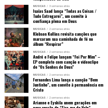
MÚSICAS
3 semanas atrás
Isaías Saad lança “Todas as Coisas /
Tudo Entregarei”, um convite à
confiança plena em Deus
MÚSICAS
2 semanas atrás
Klebson Kollins revisita canções que
marcaram sua caminhada de fé no
álbum “Respirar”
MÚSICAS
2 semanas atrás
André e Felipe lançam “Foi Por Mim” –
EP completo com canção e videoclipe
de “Os Sonhos de Deus”
MÚSICAS
2 semanas atrás
Fernandes Lima lança a canção “Bem
Juntinho”, um convite à permanência em
Cristo
MÚSICAS
2 semanas atrás
Arianne e Eyshila unem gerações em
nova versão de “Tira-me do Vale”