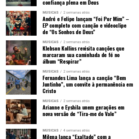
confiança plena em Deus
MÚSICAS
2 semanas atrás
André e Felipe lançam “Foi Por Mim” –
EP completo com canção e videoclipe
de “Os Sonhos de Deus”
MÚSICAS
2 semanas atrás
Klebson Kollins revisita canções que
marcaram sua caminhada de fé no
álbum “Respirar”
MÚSICAS
2 semanas atrás
Fernandes Lima lança a canção “Bem
Juntinho”, um convite à permanência em
Cristo
MÚSICAS
2 semanas atrás
Arianne e Eyshila unem gerações em
nova versão de “Tira-me do Vale”
MÚSICAS
4 semanas atrás
Milena lança “Exaltado” com a