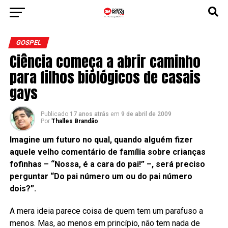
GOSPEL
Ciência começa a abrir caminho
para filhos biológicos de casais
gays
Publicado
17 anos atrás
em
9 de abril de 2009
Por
Thalles Brandão
Imagine um futuro no qual, quando alguém fizer
aquele velho comentário de família sobre crianças
fofinhas – “Nossa, é a cara do pai!” –, será preciso
perguntar “Do pai número um ou do pai número
dois?”.
A mera ideia parece coisa de quem tem um parafuso a
menos. Mas, ao menos em princípio, não tem nada de