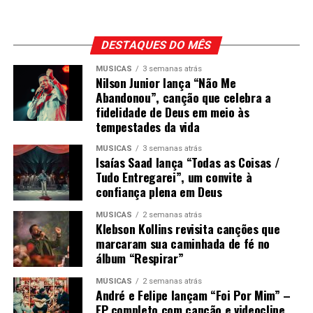
DESTAQUES DO MÊS
MÚSICAS
3 semanas atrás
Nilson Junior lança “Não Me
Abandonou”, canção que celebra a
fidelidade de Deus em meio às
tempestades da vida
MÚSICAS
3 semanas atrás
Isaías Saad lança “Todas as Coisas /
Tudo Entregarei”, um convite à
confiança plena em Deus
MÚSICAS
2 semanas atrás
Klebson Kollins revisita canções que
marcaram sua caminhada de fé no
álbum “Respirar”
MÚSICAS
2 semanas atrás
André e Felipe lançam “Foi Por Mim” –
EP completo com canção e videoclipe