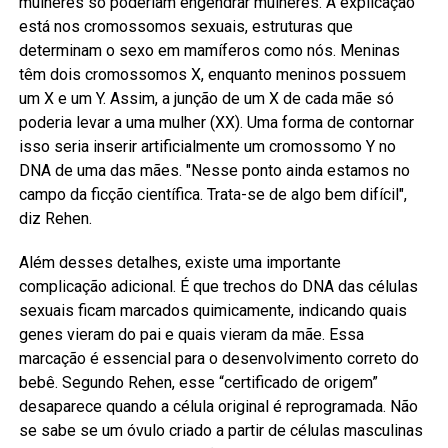
mulheres só poderiam engendrar mulheres. A explicação
está nos cromossomos sexuais, estruturas que
determinam o sexo em mamíferos como nós. Meninas
têm dois cromossomos X, enquanto meninos possuem
um X e um Y. Assim, a junção de um X de cada mãe só
poderia levar a uma mulher (XX). Uma forma de contornar
isso seria inserir artificialmente um cromossomo Y no
DNA de uma das mães. "Nesse ponto ainda estamos no
campo da ficção científica. Trata-se de algo bem difícil",
diz Rehen.
Além desses detalhes, existe uma importante
complicação adicional. É que trechos do DNA das células
sexuais ficam marcados quimicamente, indicando quais
genes vieram do pai e quais vieram da mãe. Essa
marcação é essencial para o desenvolvimento correto do
bebê. Segundo Rehen, esse “certificado de origem”
desaparece quando a célula original é reprogramada. Não
se sabe se um óvulo criado a partir de células masculinas