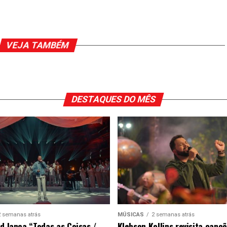
VEJA TAMBÉM
DESTAQUES DO MÊS
2 semanas atrás
MÚSICAS
2 semanas atrás
ad lança “Todas as Coisas /
Klebson Kollins revisita canç