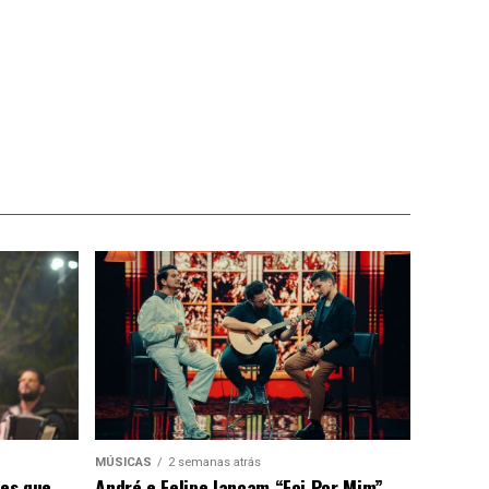
MÚSICAS
2 semanas atrás
ões que
André e Felipe lançam “Foi Por Mim” –