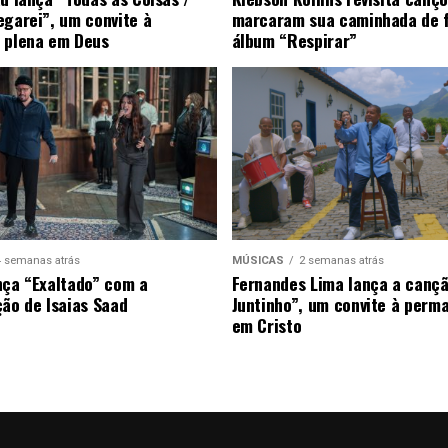
egarei”, um convite à
marcaram sua caminhada de 
 plena em Deus
álbum “Respirar”
4 semanas atrás
MÚSICAS
2 semanas atrás
nça “Exaltado” com a
Fernandes Lima lança a canç
ção de Isaias Saad
Juntinho”, um convite à perm
em Cristo