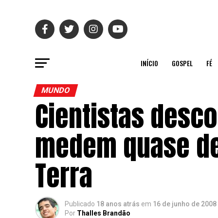
INÍCIO
GOSPEL
FÉ
MUNDO
Cientistas desc
medem quase de
Terra
Publicado
18 anos atrás
em
16 de junho de 2008
Por
Thalles Brandão