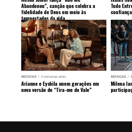
Abandonou”, canção que celebra a
Tudo Entr
fidelidade de Deus em meio às
confiança
tempestades da vida
MÚSICAS
2 semanas atrás
MÚSICAS
Arianne e Eyshila unem gerações em
Milena la
nova versão de “Tira-me do Vale”
participa