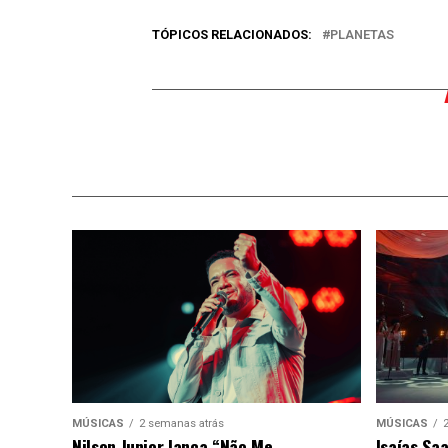
TÓPICOS RELACIONADOS:
PLANETAS
MÚSICAS
2 semanas atrás
MÚSICAS
Nilson Junior lança “Não Me
Isaías Sa