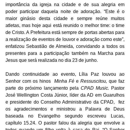
importância da igreja na cidade e de sua alegria em
poder participar daquela noite de adoração. “Este é o
maior ginásio desta cidade e sempre reúne muitos
atletas, mas hoje aqui está reunido o melhor time: o time
de Cristo. A Prefeitura está sempre de portas abertas para
a realização de eventos de louvor e adoração como este”,
enfatizou Sebastião de Almeida, convidando a todos os
presentes para a participação também na Marcha para
Jesus que será realizada no dia 23 de junho.
Dando continuidade ao evento, Lília Paz louvou ao
Senhor com os hinos
Minha Fé
e
Ressuscitou,
que faz
parte do próximo lançamento pela
CPAD Music.
Pastor
José Wellington Costa Júnior, líder da AD em Guarulhos
e presidente do Conselho Administrativo da CPAD, fez
os agradecimentos e ministrou a Palavra de Deus
baseada no Evangelho segundo escreveu Lucas,
capítulo 15.24. O pastor falou da alegria que envolve a
todos quando um filho volta à casa do Pai. “O Senhor