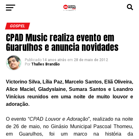
GOSPEL
CPAD Music realiza evento em
Guarulhos e anuncia novidades
Publicado
14 anos atrás
em
28 de maio de 2012
Por
Thalles Brandão
Victorino Silva, Lília Paz, Marcelo Santos, Eliã Oliveira,
Alice Maciel, Gladyslaine, Sumara Santos e Leandro
Vinícius reunidos em uma noite de muito louvor e
adoração.
O evento “
CPAD Louvor e Adoração
”, realizado na noite
de 26 de maio, no Ginásio Municipal Pascoal Thomeu,
em Guarulhos, foi um marco na história da