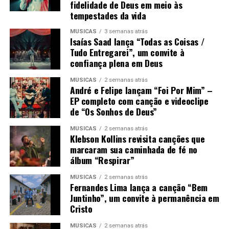
fidelidade de Deus em meio às
tempestades da vida
MÚSICAS
3 semanas atrás
Isaías Saad lança “Todas as Coisas /
Tudo Entregarei”, um convite à
confiança plena em Deus
MÚSICAS
2 semanas atrás
André e Felipe lançam “Foi Por Mim” –
EP completo com canção e videoclipe
de “Os Sonhos de Deus”
MÚSICAS
2 semanas atrás
Klebson Kollins revisita canções que
marcaram sua caminhada de fé no
álbum “Respirar”
MÚSICAS
2 semanas atrás
Fernandes Lima lança a canção “Bem
Juntinho”, um convite à permanência em
Cristo
MÚSICAS
2 semanas atrás