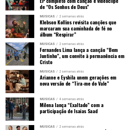
EP completo com canção e videoclipe
de “Os Sonhos de Deus”
MÚSICAS
2 semanas atrás
Klebson Kollins revisita canções que
marcaram sua caminhada de fé no
álbum “Respirar”
MÚSICAS
2 semanas atrás
Fernandes Lima lança a canção “Bem
Juntinho”, um convite à permanência em
Cristo
MÚSICAS
2 semanas atrás
Arianne e Eyshila unem gerações em
nova versão de “Tira-me do Vale”
MÚSICAS
4 semanas atrás
Milena lança “Exaltado” com a
participação de Isaias Saad
MÚSICAS
2 semanas atrás