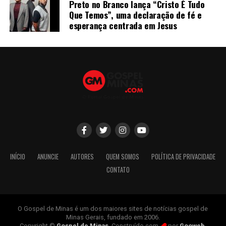
Preto no Branco lança “Cristo É Tudo
Que Temos”, uma declaração de fé e
esperança centrada em Jesus
INÍCIO
ANUNCIE
AUTORES
QUEM SOMOS
POLÍTICA DE PRIVACIDADE
CONTATO
O Gospel de Minas é um dos maiores sites de notícias gospel de
Minas Gerais, fundado em 2006.
Copyright ©
Gospel de Minas
. Construído com
por
Gooweb
.