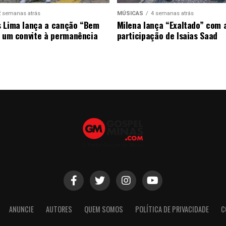
2 semanas atrás
MÚSICAS
4 semanas atrás
 Lima lança a canção “Bem
Milena lança “Exaltado” com 
, um convite à permanência
participação de Isaias Saad
ANUNCIE
AUTORES
QUEM SOMOS
POLÍTICA DE PRIVACIDADE
C