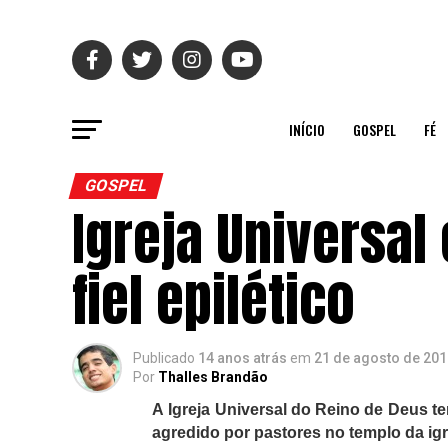
INÍCIO
GOSPEL
FÉ
GOSPEL
Igreja Universal
fiel epilético
Publicado
14 anos atrás
em
21 de agosto de 201
Por
Thalles Brandão
A
Igreja Universal do Reino de Deus
te
agredido por pastores no templo da igr