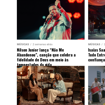
MÚSICAS
2 semanas atrás
MÚSICAS
Nilson Junior lança “Não Me
Isaías Sa
Abandonou”, canção que celebra a
Tudo Entr
fidelidade de Deus em meio às
confiança
tempestades da vida