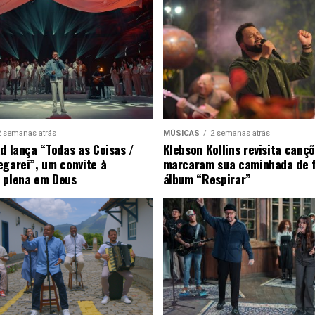
2 semanas atrás
MÚSICAS
2 semanas atrás
ad lança “Todas as Coisas /
Klebson Kollins revisita canç
egarei”, um convite à
marcaram sua caminhada de 
 plena em Deus
álbum “Respirar”