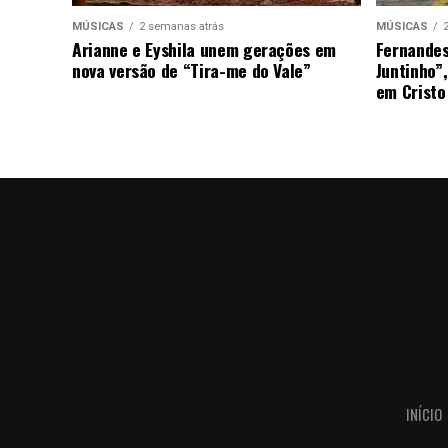
MÚSICAS
2 semanas atrás
MÚSICAS
Arianne e Eyshila unem gerações em
Fernandes
nova versão de “Tira-me do Vale”
Juntinho”
em Cristo
INÍCIO