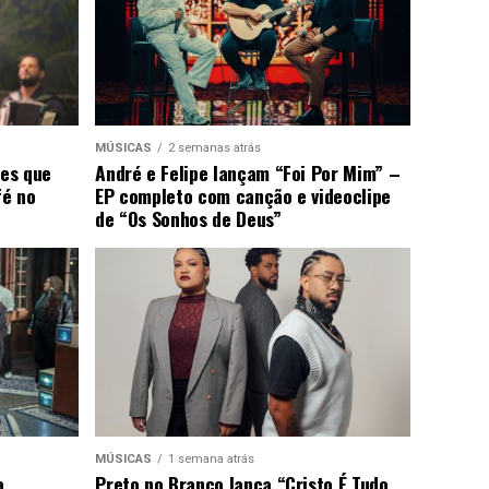
MÚSICAS
2 semanas atrás
ões que
André e Felipe lançam “Foi Por Mim” –
fé no
EP completo com canção e videoclipe
de “Os Sonhos de Deus”
MÚSICAS
1 semana atrás
a
Preto no Branco lança “Cristo É Tudo