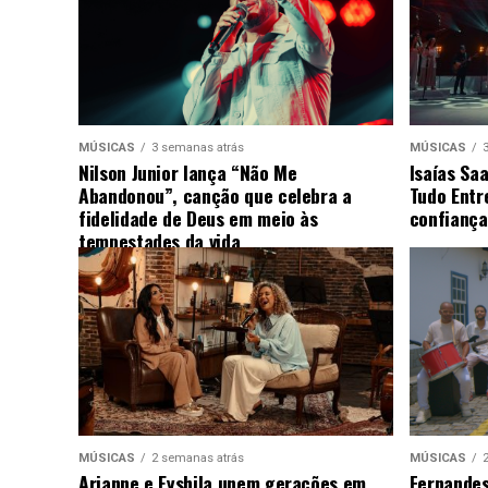
MÚSICAS
3 semanas atrás
MÚSICAS
Nilson Junior lança “Não Me
Isaías Sa
Abandonou”, canção que celebra a
Tudo Entr
fidelidade de Deus em meio às
confiança
tempestades da vida
MÚSICAS
2 semanas atrás
MÚSICAS
Arianne e Eyshila unem gerações em
Fernandes