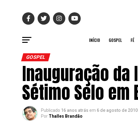
INÍCIO
GOSPEL
FÉ
GOSPEL
Inauguração da I
Sétimo Selo em 
Publicado
16 anos atrás
em
6 de agosto de 2010
Por
Thalles Brandão