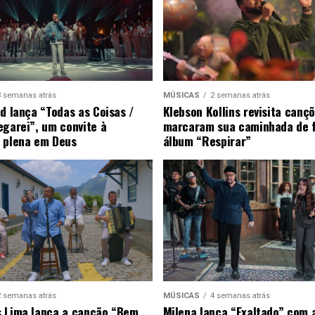
3 semanas atrás
MÚSICAS
2 semanas atrás
ad lança “Todas as Coisas /
Klebson Kollins revisita canç
egarei”, um convite à
marcaram sua caminhada de 
 plena em Deus
álbum “Respirar”
2 semanas atrás
MÚSICAS
4 semanas atrás
 Lima lança a canção “Bem
Milena lança “Exaltado” com 