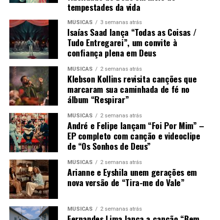
tempestades da vida
MÚSICAS
3 semanas atrás
Isaías Saad lança “Todas as Coisas /
Tudo Entregarei”, um convite à
confiança plena em Deus
MÚSICAS
2 semanas atrás
Klebson Kollins revisita canções que
marcaram sua caminhada de fé no
álbum “Respirar”
MÚSICAS
2 semanas atrás
André e Felipe lançam “Foi Por Mim” –
EP completo com canção e videoclipe
de “Os Sonhos de Deus”
MÚSICAS
2 semanas atrás
Arianne e Eyshila unem gerações em
nova versão de “Tira-me do Vale”
MÚSICAS
2 semanas atrás
Fernandes Lima lança a canção “Bem