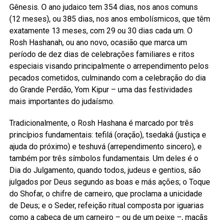
Gênesis. O ano judaico tem 354 dias, nos anos comuns
(12 meses), ou 385 dias, nos anos embolísmicos, que têm
exatamente 13 meses, com 29 ou 30 dias cada um. O
Rosh Hashanah, ou ano novo, ocasião que marca um
período de dez dias de celebrações familiares e ritos
especiais visando principalmente o arrependimento pelos
pecados cometidos, culminando com a celebração do dia
do Grande Perdão, Yom Kipur – uma das festividades
mais importantes do judaísmo.
Tradicionalmente, o Rosh Hashana é marcado por três
princípios fundamentais: tefilá (oração), tsedaká (justiça e
ajuda do próximo) e teshuvá (arrependimento sincero), e
também por três símbolos fundamentais. Um deles é o
Dia do Julgamento, quando todos, judeus e gentios, são
julgados por Deus segundo as boas e más ações; o Toque
do Shofar, o chifre de carneiro, que proclama a unicidade
de Deus; e o Seder, refeição ritual composta por iguarias
como a cabeça de um carneiro – ou de um peixe –, maçãs