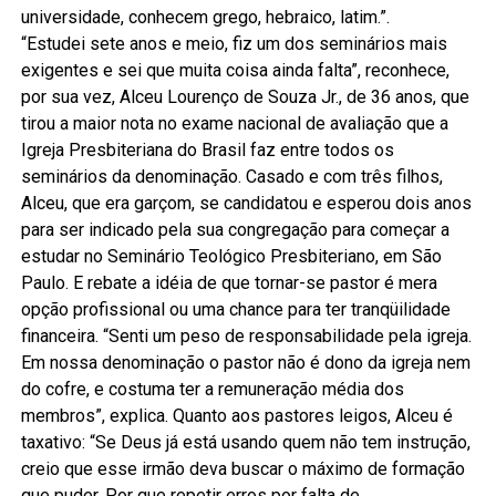
universidade, conhecem grego, hebraico, latim.”.
“Estudei sete anos e meio, fiz um dos seminários mais
exigentes e sei que muita coisa ainda falta”, reconhece,
por sua vez, Alceu Lourenço de Souza Jr., de 36 anos, que
tirou a maior nota no exame nacional de avaliação que a
Igreja Presbiteriana do Brasil faz entre todos os
seminários da denominação. Casado e com três filhos,
Alceu, que era garçom, se candidatou e esperou dois anos
para ser indicado pela sua congregação para começar a
estudar no Seminário Teológico Presbiteriano, em São
Paulo. E rebate a idéia de que tornar-se pastor é mera
opção profissional ou uma chance para ter tranqüilidade
financeira. “Senti um peso de responsabilidade pela igreja.
Em nossa denominação o pastor não é dono da igreja nem
do cofre, e costuma ter a remuneração média dos
membros”, explica. Quanto aos pastores leigos, Alceu é
taxativo: “Se Deus já está usando quem não tem instrução,
creio que esse irmão deva buscar o máximo de formação
que puder. Por que repetir erros por falta de