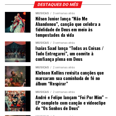
DESTAQUES DO MÊS
MÚSICAS
3 semanas atrás
Nilson Junior lança “Não Me
Abandonou”, canção que celebra a
fidelidade de Deus em meio às
tempestades da vida
MÚSICAS
3 semanas atrás
Isaías Saad lança “Todas as Coisas /
Tudo Entregarei”, um convite à
confiança plena em Deus
MÚSICAS
2 semanas atrás
Klebson Kollins revisita canções que
marcaram sua caminhada de fé no
álbum “Respirar”
MÚSICAS
2 semanas atrás
André e Felipe lançam “Foi Por Mim” –
EP completo com canção e videoclipe
de “Os Sonhos de Deus”