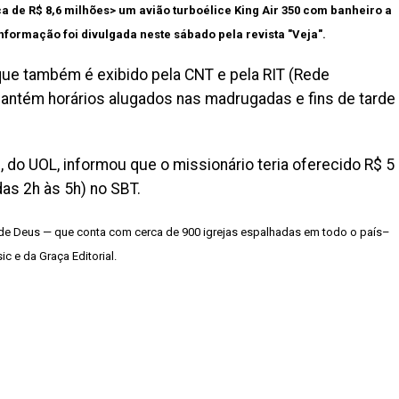
a de R$ 8,6 milhões> um avião turboélice King Air 350 com banheiro a
nformação foi divulgada neste sábado pela revista "Veja".
ue também é exibido pela CNT e pela RIT (Rede
 mantém horários alugados nas madrugadas e fins de tarde
, do UOL, informou que o missionário teria oferecido R$ 5
das 2h às 5h) no SBT.
a de Deus — que conta com cerca de 900 igrejas espalhadas em todo o país–
c e da Graça Editorial.