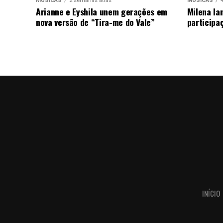
MÚSICAS
2 semanas atrás
MÚSICAS
Arianne e Eyshila unem gerações em
Milena la
nova versão de “Tira-me do Vale”
participa
INÍCIO