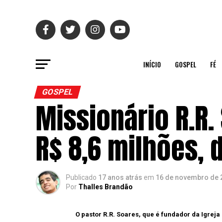
INÍCIO
GOSPEL
FÉ
GOSPEL
Missionário R.R
R$ 8,6 milhões, d
Publicado
17 anos atrás
em
16 de novembro de 
Por
Thalles Brandão
O pastor R.R. Soares, que é fundador da Igrej