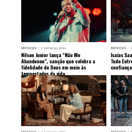
MÚSICAS
2 semanas atrás
MÚSICAS
Nilson Junior lança “Não Me
Isaías Sa
Abandonou”, canção que celebra a
Tudo Entr
fidelidade de Deus em meio às
confiança
tempestades da vida