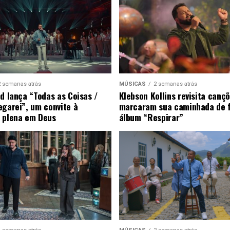
2 semanas atrás
MÚSICAS
2 semanas atrás
ad lança “Todas as Coisas /
Klebson Kollins revisita canç
egarei”, um convite à
marcaram sua caminhada de 
 plena em Deus
álbum “Respirar”