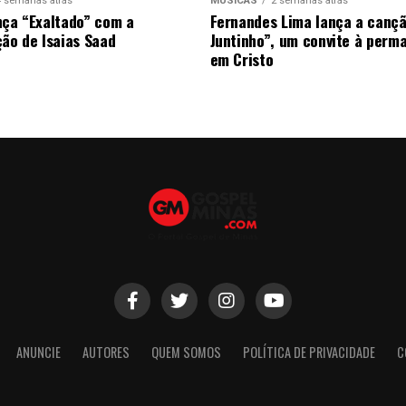
4 semanas atrás
MÚSICAS
2 semanas atrás
nça “Exaltado” com a
Fernandes Lima lança a canç
ção de Isaias Saad
Juntinho”, um convite à perm
em Cristo
ANUNCIE
AUTORES
QUEM SOMOS
POLÍTICA DE PRIVACIDADE
C