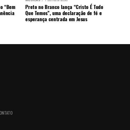
MÚSICAS
1 semana atrás
ão “Bem
Preto no Branco lança “Cristo É Tudo
anência
Que Temos”, uma declaração de fé e
esperança centrada em Jesus
ONTATO