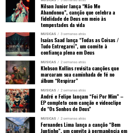
MÚSICAS
3 semanas atrás
Nilson Junior lança “Não Me
Abandonou”, canção que celebra a
fidelidade de Deus em meio às
tempestades da vida
MÚSICAS
3 semanas atrás
Isaías Saad lança “Todas as Coisas /
Tudo Entregarei”, um convite à
confiança plena em Deus
MÚSICAS
2 semanas atrás
Klebson Kollins revisita canções que
marcaram sua caminhada de fé no
álbum “Respirar”
MÚSICAS
2 semanas atrás
André e Felipe lançam “Foi Por Mim” –
EP completo com canção e videoclipe
de “Os Sonhos de Deus”
MÚSICAS
2 semanas atrás
Fernandes Lima lança a canção “Bem
Juntinho”, um convite à permanência em