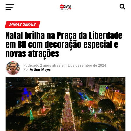
MINAS GERAIS
Natal brilha na Praça da Liberdade
em BH com decoração especial e
novas atrações
Publicado
2 anos atrás
em
2 de dezembro de 2024
Por
Arthur Mayer