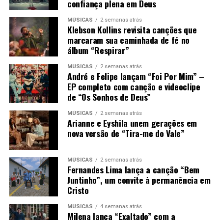
confiança plena em Deus
MÚSICAS
2 semanas atrás
Klebson Kollins revisita canções que
marcaram sua caminhada de fé no
álbum “Respirar”
MÚSICAS
2 semanas atrás
André e Felipe lançam “Foi Por Mim” –
EP completo com canção e videoclipe
de “Os Sonhos de Deus”
MÚSICAS
2 semanas atrás
Arianne e Eyshila unem gerações em
nova versão de “Tira-me do Vale”
MÚSICAS
2 semanas atrás
Fernandes Lima lança a canção “Bem
Juntinho”, um convite à permanência em
Cristo
MÚSICAS
4 semanas atrás
Milena lança “Exaltado” com a