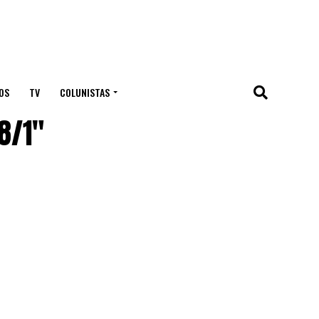
OS
TV
COLUNISTAS
8/1"