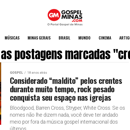
MÚSICAS
MINAS GERAIS
BRASIL
MUNDO
CINEMA
ARTIG
 as postagens marcadas "cr
GOSPEL
18 anos atrás
Considerado “maldito” pelos crentes
durante muito tempo, rock pesado
conquista seu espaço nas igrejas
Bloodgood, Barren Cross, Stryper, White Cross. Se os
nomes não lhe dizem nada, você deve ter andado
meio por fora da música gospel internacional dos
últimos...