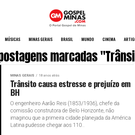
MÚSICAS
MINAS GERAIS
BRASIL
MUNDO
CINEMA
ARTIG
 postagens marcadas "Trânsi
MINAS GERAIS
18 anos atrás
Trânsito causa estresse e prejuízo em
BH
O engenheiro Aarão Reis (1853/1936), chefe da
comissão construtora de Belo Horizonte, não
imaginou que a primeira cidade planejada da América
Latina pudesse chegar aos 110...