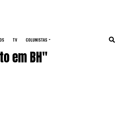
OS
TV
COLUNISTAS
to em BH"