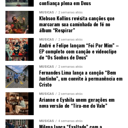
confiança plena em Deus
MÚSICAS
2 semanas atrás
Klebson Kollins revisita canções que
marcaram sua caminhada de fé no
álbum “Respirar”
MÚSICAS
2 semanas atrás
André e Felipe lançam “Foi Por Mim” –
EP completo com canção e videoclipe
de “Os Sonhos de Deus”
MÚSICAS
2 semanas atrás
Fernandes Lima lança a canção “Bem
Juntinho”, um convite à permanência em
Cristo
MÚSICAS
2 semanas atrás
Arianne e Eyshila unem gerações em
nova versão de “Tira-me do Vale”
MÚSICAS
4 semanas atrás
Milena lança “Exaltado” com a