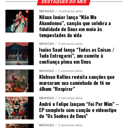
DESTAQUES DO MÊS
MÚSICAS
3 semanas atrás
Nilson Junior lança “Não Me
Abandonou”, canção que celebra a
fidelidade de Deus em meio às
tempestades da vida
MÚSICAS
3 semanas atrás
Isaías Saad lança “Todas as Coisas /
Tudo Entregarei”, um convite à
confiança plena em Deus
MÚSICAS
2 semanas atrás
Klebson Kollins revisita canções que
marcaram sua caminhada de fé no
álbum “Respirar”
MÚSICAS
2 semanas atrás
André e Felipe lançam “Foi Por Mim” –
EP completo com canção e videoclipe
de “Os Sonhos de Deus”
MÚSICAS
2 semanas atrás