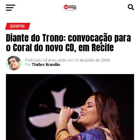
GOSPEL
Diante do Trono: convocação para
o Coral do novo CD, em Recife
Publicado
18 anos atrás
em
15 de junho de 2008
Por
Thalles Brandão