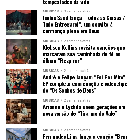
tempestades da vida
MÚSICAS
3 semanas atrás
Isaías Saad lança “Todas as Coisas /
Tudo Entregarei”, um convite à
confiança plena em Deus
MÚSICAS
2 semanas atrás
Klebson Kollins revisita canções que
marcaram sua caminhada de fé no
álbum “Respirar”
MÚSICAS
2 semanas atrás
André e Felipe lançam “Foi Por Mim” –
EP completo com canção e videoclipe
de “Os Sonhos de Deus”
MÚSICAS
2 semanas atrás
Arianne e Eyshila unem gerações em
nova versão de “Tira-me do Vale”
MÚSICAS
2 semanas atrás
Fernandes Lima lança a canção “Bem