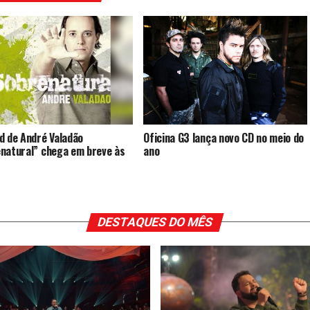
Oficina G3 lança novo CD no meio do
d de André Valadão
ano
natural” chega em breve às
DESTAQUES DO MÊS