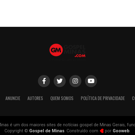
ANUNCIE
AUTORES
QUEM SOMOS
POLÍTICA DE PRIVACIDADE
C
inas é um dos maiores sites de notícias gospel de Minas Gerais, fu
Copyright ©
Gospel de Minas
. Construído com
por
Gooweb
.