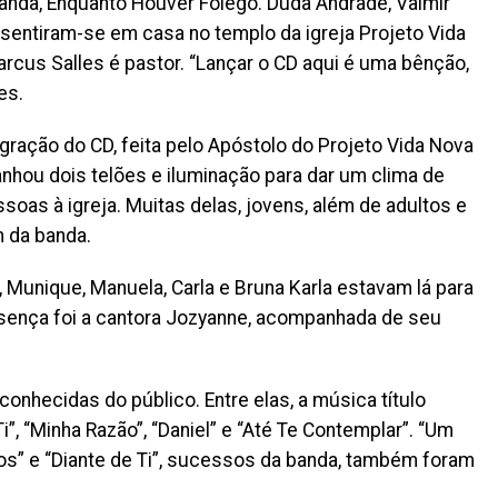
banda, Enquanto Houver Fôlego. Duda Andrade, Valmir
sentiram-se em casa no templo da igreja Projeto Vida
rcus Salles é pastor. “Lançar o CD aqui é uma bênção,
es.
gração do CD, feita pelo Apóstolo do Projeto Vida Nova
ganhou dois telões e iluminação para dar um clima de
oas à igreja. Muitas delas, jovens, além de adultos e
 da banda.
 Munique, Manuela, Carla e Bruna Karla estavam lá para
ença foi a cantora Jozyanne, acompanhada de seu
conhecidas do público. Entre elas, a música título
i”, “Minha Razão”, “Daniel” e “Até Te Contemplar”. “Um
os” e “Diante de Ti”, sucessos da banda, também foram