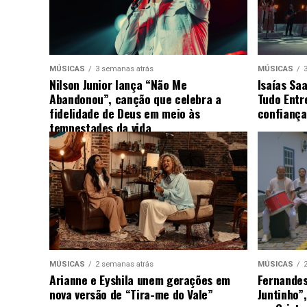
MÚSICAS
3 semanas atrás
MÚSICAS
Nilson Junior lança “Não Me
Isaías Sa
Abandonou”, canção que celebra a
Tudo Entr
fidelidade de Deus em meio às
confiança
tempestades da vida
MÚSICAS
2 semanas atrás
MÚSICAS
Arianne e Eyshila unem gerações em
Fernandes
nova versão de “Tira-me do Vale”
Juntinho”