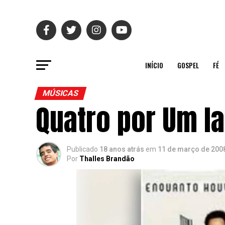
INÍCIO
GOSPEL
FÉ
MÚSICAS
Quatro por Um la
Publicado
18 anos atrás
em
11 de março de 200
Por
Thalles Brandão