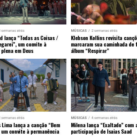
3 semanas atrás
MÚSICAS
2 semanas atrás
ad lança “Todas as Coisas /
Klebson Kollins revisita canç
egarei”, um convite à
marcaram sua caminhada de 
 plena em Deus
álbum “Respirar”
2 semanas atrás
MÚSICAS
4 semanas atrás
 Lima lança a canção “Bem
Milena lança “Exaltado” com 
, um convite à permanência
participação de Isaias Saad