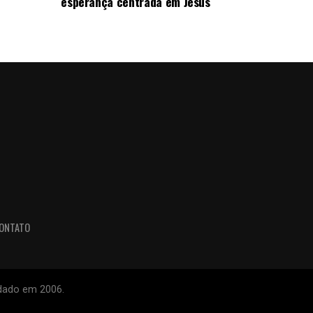
esperança centrada em Jesus
ONTATO
ndado em 2006.