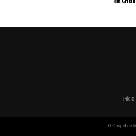
em Cristo
INÍCIO
O Gospel de M