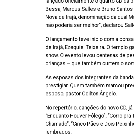
lançado oficialmente o quarto CD da 
Bessa, Marcus Salles e Bruno Santos 
Nova de Irajá, denominação da qual Ma
não poderia ser melhor”, declarou Sall
O lançamento teve início com a consa
de Irajá, Ezequiel Teixeira. O templo 
show. O evento levou centenas de pess
crianças – que também curtem o som
As esposas dos integrantes da banda,
prestigiar. Quem também marcou pres
esposo, pastor Odilton Ângelo.
No repertório, canções do novo CD, já 
“Enquanto Houver Fôlego”, “Corro pra T
Chamado”, “Cinco Pães e Dois Peixinh
lembrados.