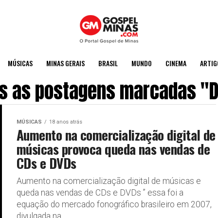
MÚSICAS
MINAS GERAIS
BRASIL
MUNDO
CINEMA
ARTIG
s as postagens marcadas "
MÚSICAS
18 anos atrás
Aumento na comercialização digital de
músicas provoca queda nas vendas de
CDs e DVDs
Aumento na comercialização digital de músicas e
queda nas vendas de CDs e DVDs ” essa foi a
equação do mercado fonográfico brasileiro em 2007,
divulgada na...