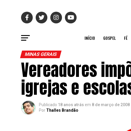
INÍCIO
GOSPEL
FÉ
MINAS GERAIS
Vereadores impõ
igrejas e escola
Publicado
18 anos atrás
em
8 de março de 2008
Por
Thalles Brandão