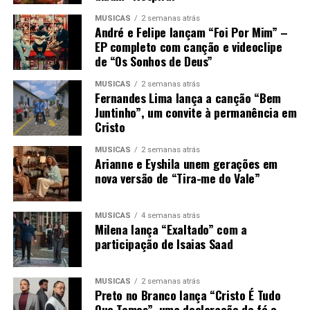
MÚSICAS
2 semanas atrás
André e Felipe lançam “Foi Por Mim” –
EP completo com canção e videoclipe
de “Os Sonhos de Deus”
MÚSICAS
2 semanas atrás
Fernandes Lima lança a canção “Bem
Juntinho”, um convite à permanência em
Cristo
MÚSICAS
2 semanas atrás
Arianne e Eyshila unem gerações em
nova versão de “Tira-me do Vale”
MÚSICAS
4 semanas atrás
Milena lança “Exaltado” com a
participação de Isaias Saad
MÚSICAS
2 semanas atrás
Preto no Branco lança “Cristo É Tudo
Que Temos”, uma declaração de fé e