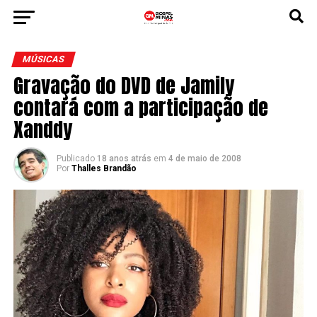
MÚSICAS
Gravação do DVD de Jamily
contará com a participação de
Xanddy
Publicado
18 anos atrás
em
4 de maio de 2008
Por
Thalles Brandão