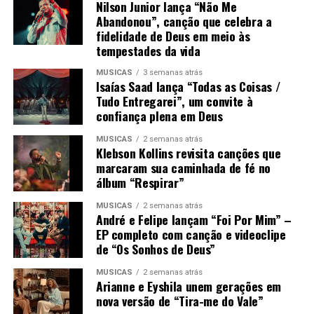
Nilson Junior lança “Não Me
Abandonou”, canção que celebra a
fidelidade de Deus em meio às
tempestades da vida
MÚSICAS
3 semanas atrás
Isaías Saad lança “Todas as Coisas /
Tudo Entregarei”, um convite à
confiança plena em Deus
MÚSICAS
2 semanas atrás
Klebson Kollins revisita canções que
marcaram sua caminhada de fé no
álbum “Respirar”
MÚSICAS
2 semanas atrás
André e Felipe lançam “Foi Por Mim” –
EP completo com canção e videoclipe
de “Os Sonhos de Deus”
MÚSICAS
2 semanas atrás
Arianne e Eyshila unem gerações em
nova versão de “Tira-me do Vale”