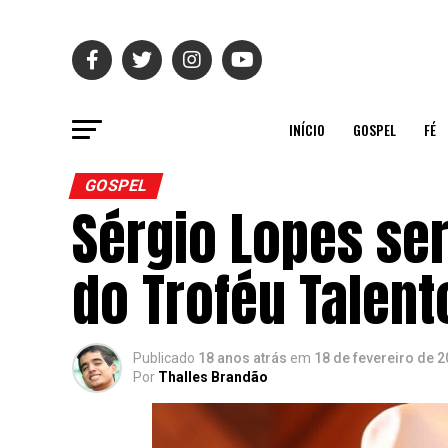
INÍCIO
GOSPEL
FÉ
GOSPEL
Sérgio Lopes s
do Troféu Talent
Publicado
18 anos atrás
em
18 de fevereiro de 
Por
Thalles Brandão