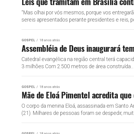
Leis que tramitam em Brasília cont
“Mas olhai por vós mesmos, porque vos entregarão
sereis apresentados perante presidentes e reis, po
GOSPEL
18 anos atrás
Assembléia de Deus inaugurará tem
Catedral evangélica na região central terá capac
3 milhões Com 2.500 metros de área construída...
GOSPEL
18 anos atrás
Mãe de Eloá Pimentel acredita que 
O corpo da menina Eloá, assassinada em Santo And
(21). Milhares de pessoas foram se despedir, muita
GOSPEL
18 anos atrás