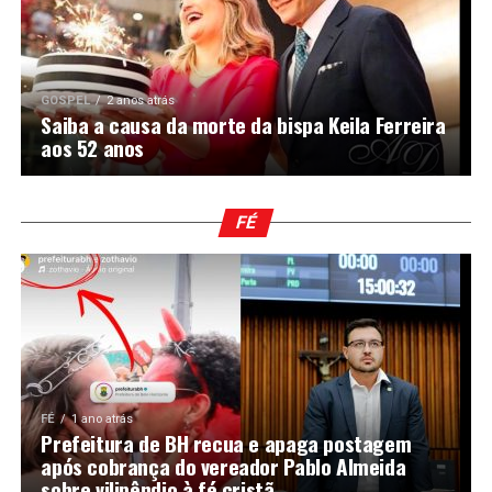
GOSPEL
2 anos atrás
Saiba a causa da morte da bispa Keila Ferreira
aos 52 anos
FÉ
FÉ
1 ano atrás
Prefeitura de BH recua e apaga postagem
após cobrança do vereador Pablo Almeida
sobre vilipêndio à fé cristã