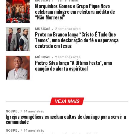
MÚSICAS
1 semana atrás
Marquinhos Gomes e Grupo Pique Novo
celebram milagre em releitura inédita de
“Não Morrerei”
MÚSICAS
2 semanas atrás
Preto no Branco lança “Cristo É Tudo Que
Temos”, uma declaração de fé e esperança
centrada em Jesus
MÚSICAS
2 semanas atrás
Pietro Silva lança “A Última Festa”, uma
canção de alerta espiritual
VEJA MAIS
GOSPEL
14 anos atrás
Igrejas evangélicas cancelam cultos de domingo para servir a
comunidade
GOSPEL
14 anos atrás