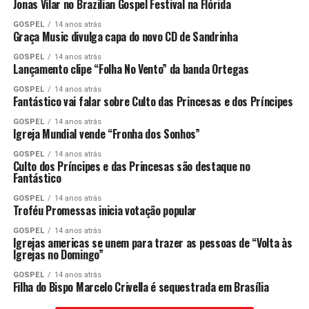
Jonas Vilar no Brazilian Gospel Festival na Flórida
GOSPEL
14 anos atrás
Graça Music divulga capa do novo CD de Sandrinha
GOSPEL
14 anos atrás
Lançamento clipe “Folha No Vento” da banda Ortegas
GOSPEL
14 anos atrás
Fantástico vai falar sobre Culto das Princesas e dos Príncipes
GOSPEL
14 anos atrás
Igreja Mundial vende “Fronha dos Sonhos”
GOSPEL
14 anos atrás
Culto dos Príncipes e das Princesas são destaque no
Fantástico
GOSPEL
14 anos atrás
Troféu Promessas inicia votação popular
GOSPEL
14 anos atrás
Igrejas americas se unem para trazer as pessoas de “Volta às
Igrejas no Domingo”
GOSPEL
14 anos atrás
Filha do Bispo Marcelo Crivella é sequestrada em Brasília