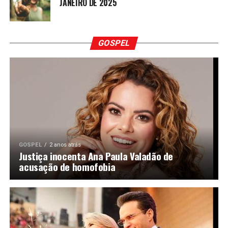
JANEIRO DE 2025
GOSPEL
GOSPEL
2 anos atrás
Justiça inocenta Ana Paula Valadão de
acusação de homofobia