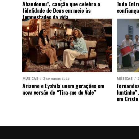
Abandonou”, canção que celebra a
Tudo Entr
fidelidade de Deus em meio às
confiança
tempestades da vida
MÚSICAS
2 semanas atrás
MÚSICAS
Arianne e Eyshila unem gerações em
Fernandes
nova versão de “Tira-me do Vale”
Juntinho”
em Cristo