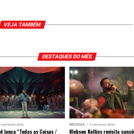
VEJA TAMBÉM
DESTAQUES DO MÊS
3 semanas atrás
MÚSICAS
2 semanas atrás
ad lança “Todas as Coisas /
Klebson Kollins revisita canç