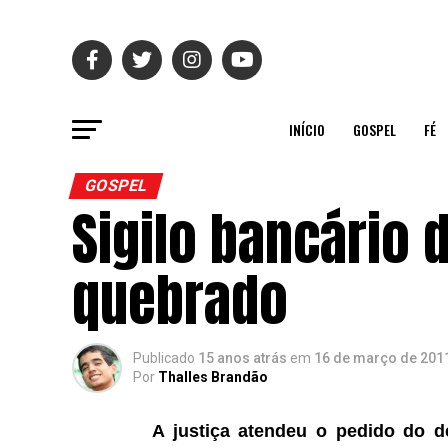
INÍCIO
GOSPEL
FÉ
GOSPEL
Sigilo bancário
quebrado
Publicado
15 anos atrás
em
16 de março de 201
Por
Thalles Brandão
A justiça atendeu o pedido do d