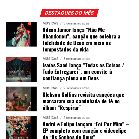
DESTAQUES DO MÊS
MÚSICAS
3 semanas atrás
Nilson Junior lança “Não Me
Abandonou”, canção que celebra a
fidelidade de Deus em meio às
tempestades da vida
MÚSICAS
3 semanas atrás
Isaías Saad lança “Todas as Coisas /
Tudo Entregarei”, um convite à
confiança plena em Deus
MÚSICAS
2 semanas atrás
Klebson Kollins revisita canções que
marcaram sua caminhada de fé no
álbum “Respirar”
MÚSICAS
2 semanas atrás
André e Felipe lançam “Foi Por Mim” –
EP completo com canção e videoclipe
de “Os Sonhos de Deus”