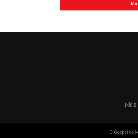
MA
INÍCIO
O Gospel de M