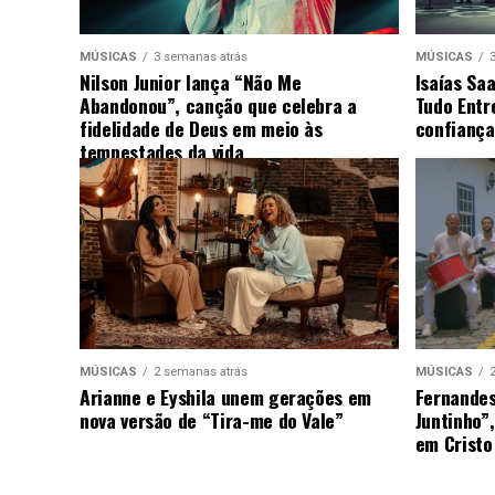
MÚSICAS
3 semanas atrás
MÚSICAS
Nilson Junior lança “Não Me
Isaías Sa
Abandonou”, canção que celebra a
Tudo Entr
fidelidade de Deus em meio às
confiança
tempestades da vida
MÚSICAS
2 semanas atrás
MÚSICAS
Arianne e Eyshila unem gerações em
Fernandes
nova versão de “Tira-me do Vale”
Juntinho”
em Cristo