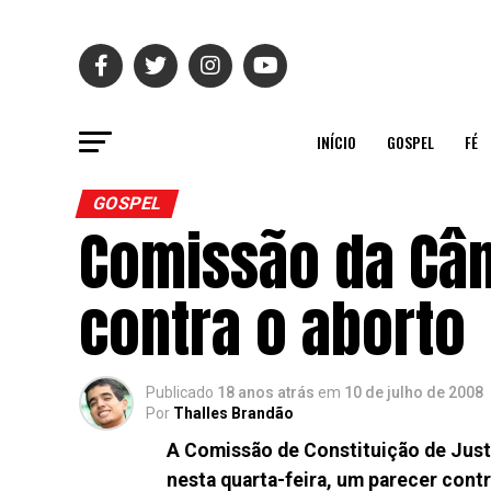
INÍCIO
GOSPEL
FÉ
GOSPEL
Comissão da Câ
contra o aborto
Publicado
18 anos atrás
em
10 de julho de 2008
Por
Thalles Brandão
A Comissão de Constituição de Just
nesta quarta-feira, um parecer contr