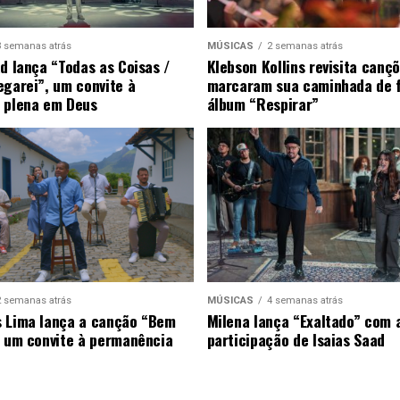
3 semanas atrás
MÚSICAS
2 semanas atrás
ad lança “Todas as Coisas /
Klebson Kollins revisita canç
egarei”, um convite à
marcaram sua caminhada de 
 plena em Deus
álbum “Respirar”
2 semanas atrás
MÚSICAS
4 semanas atrás
 Lima lança a canção “Bem
Milena lança “Exaltado” com 
, um convite à permanência
participação de Isaias Saad