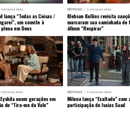
3 semanas atrás
MÚSICAS
2 semanas atrás
ad lança “Todas as Coisas /
Klebson Kollins revisita canç
egarei”, um convite à
marcaram sua caminhada de 
 plena em Deus
álbum “Respirar”
2 semanas atrás
MÚSICAS
4 semanas atrás
 Eyshila unem gerações em
Milena lança “Exaltado” com 
ão de “Tira-me do Vale”
participação de Isaias Saad