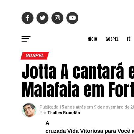
INÍCIO
GOSPEL
FÉ
GOSPEL
Jotta A cantará 
Malafaia em For
Publicado
15 anos atrás
em
9 de novembro de 2
Por
Thalles Brandão
A
cruzada Vida Vitoriosa para Você 