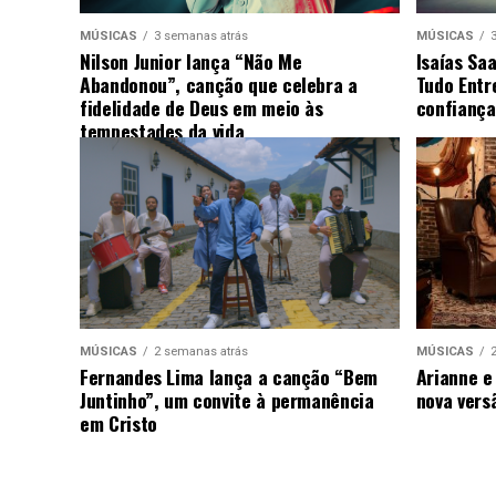
MÚSICAS
3 semanas atrás
MÚSICAS
Nilson Junior lança “Não Me
Isaías Sa
Abandonou”, canção que celebra a
Tudo Entr
fidelidade de Deus em meio às
confiança
tempestades da vida
MÚSICAS
2 semanas atrás
MÚSICAS
Fernandes Lima lança a canção “Bem
Arianne e
Juntinho”, um convite à permanência
nova vers
em Cristo