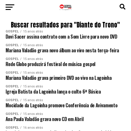
Buscar resultados para "Diante do Trono"
GOSPEL
15 anos atrás
Davi Sacer assina contrato com a Som Livre para novo DVD
GOSPEL
15 anos atrás
Mariana Valadão grava novo álbum ao vivo nesta terça-feira
GOSPEL
15 anos atrás
Rede Globo produzirá festival de música gospel
GOSPEL
15 anos atrás
Mariana Valadão grava primeiro DVD ao vivo na Lagoinha
GOSPEL
15 anos atrás
Igreja Batista da Lagoinha lança o culto 6ª Básica
GOSPEL
15 anos atrás
Mocidade da Lagoinha promove Conferência de Avivamento
GOSPEL
15 anos atrás
Ana Paula Valadão grava novo CD em Abril
GOSPEL
16 anos atrás